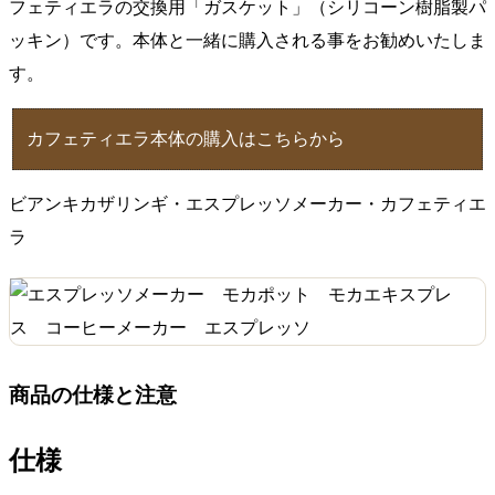
ト
フェティエラの交換用「ガスケット」（シリコーン樹脂製パ
【シ
ッキン）です。本体と一緒に購入される事をお勧めいたしま
リ
す。
コ
ー
ン
カフェティエラ本体の購入はこちらから
樹
脂/
パ
ビアンキカザリンギ・エスプレッソメーカー・カフェティエ
ッ
ラ
キ
ン/
交
換
用】
個
商品の仕様と注意
仕様