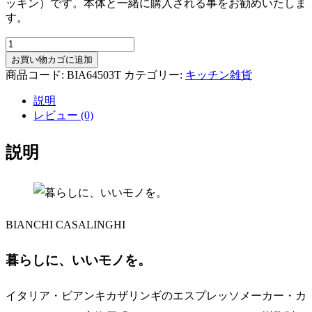
ッキン）です。本体と一緒に購入される事をお勧めいたしま
す。
ビ
ア
お買い物カゴに追加
ン
商品コード:
BIA64503T
カテゴリー:
キッチン雑貨
キ
説明
カ
レビュー (0)
ザ
リ
ン
説明
ギ
BIANCHI
casalinghi
補
給
BIANCHI CASALINGHI
部
品
ガ
暮らしに、いいモノを。
ス
ケ
イタリア・ビアンキカザリンギのエスプレッソメーカー・カ
ッ