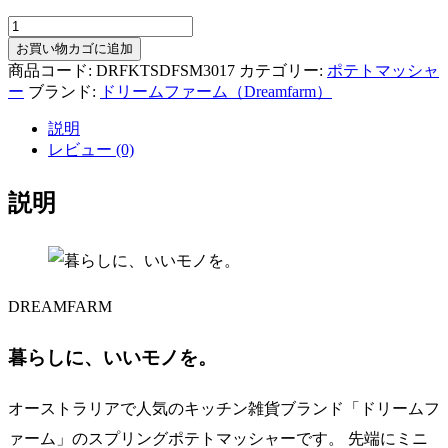
ド
リ
お買い物カゴに追加
ー
商品コード:
DRFKTSDFSM3017
カテゴリー:
ポテトマッシャ
ム
ー
ブランド:
ドリームファーム（Dreamfarm）
フ
説明
ァ
レビュー (0)
ー
ム
Dreamfarm
説明
ス
ム
ー
ド
ポ
DREAMFARM
テ
ト
暮らしに、いいモノを。
マ
ッ
シ
オーストラリアで人気のキッチン雑貨ブランド「ドリームフ
ャ
ァーム」のスプリングポテトマッシャーです。 先端にミニ
ー