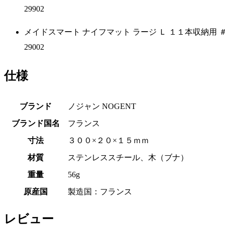
29902
メイドスマート ナイフマット ラージ Ｌ １１本収納用 
29002
仕様
ブランド
ノジャン NOGENT
ブランド国名
フランス
寸法
３００×２０×１５ｍｍ
材質
ステンレススチール、木（ブナ）
重量
56g
原産国
製造国：フランス
レビュー