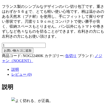
フランス製のシンプルなデザインのパン切り包丁です。重さ
はわずか５６ｇで、とても軽い使い心地です。柄は温かみの
ある天然木（ブナ材）を使用し、手にフィットして握りやす
い形状です。刃渡り１９ｃｍとコンパクトで使い勝手が良
く、収納スペースもとりません。パン以外にもトマトや巻き
ずしなど色々なものを切ることができます。右利きの方にも
左利きの方にもお使い頂けます。
ノ
ジ
お買い物カゴに追加
ャ
商品コード:
NOG22480K
カテゴリー:
缶切り
ブランド:
ノジ
ン
ャン（NOGENT）
NOGENT
か
説明
る〜
レビュー (0)
い
パ
説明
ン
切
り
包