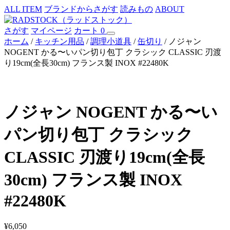
ALL ITEM
ブランドからさがす
読みもの
ABOUT
さがす
マイページ
カート
0
ホーム
/
キッチン用品
/
調理小道具
/
缶切り
/ ノジャン
NOGENT かる〜いパン切り包丁 クラシック CLASSIC 刃渡
り19cm(全長30cm) フランス製 INOX #22480K
ノジャン NOGENT かる〜い
パン切り包丁 クラシック
CLASSIC 刃渡り19cm(全長
30cm) フランス製 INOX
#22480K
¥
6,050