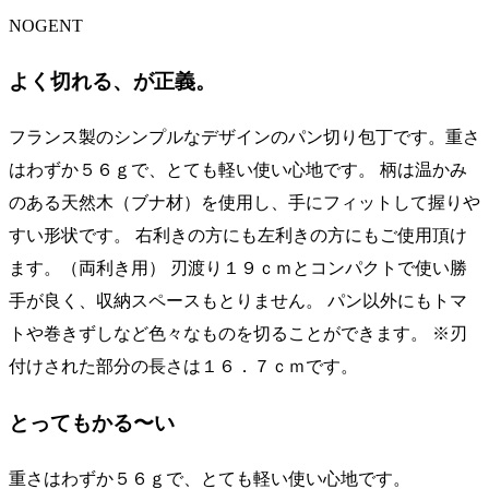
丁
NOGENT
ク
ラ
よく切れる、が正義。
シ
ッ
ク
フランス製のシンプルなデザインのパン切り包丁です。重さ
CLASSIC
刃
はわずか５６ｇで、とても軽い使い心地です。 柄は温かみ
渡
のある天然木（ブナ材）を使用し、手にフィットして握りや
り
すい形状です。 右利きの方にも左利きの方にもご使用頂け
19cm(全
長
ます。（両利き用） 刃渡り１９ｃｍとコンパクトで使い勝
30cm)
手が良く、収納スペースもとりません。 パン以外にもトマ
フ
ラ
トや巻きずしなど色々なものを切ることができます。 ※刃
ン
付けされた部分の長さは１６．７ｃｍです。
ス
製
INOX
とってもかる〜い
#22480K
個
重さはわずか５６ｇで、とても軽い使い心地です。