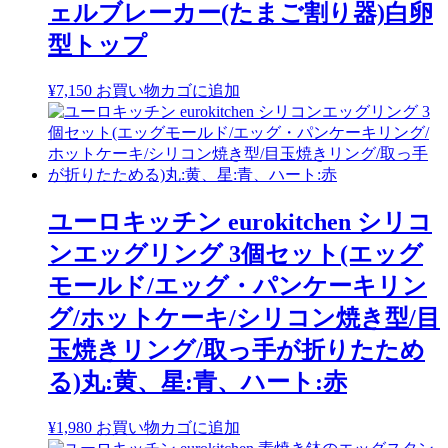
ェルブレーカー(たまご割り器)白卵
型トップ
¥
7,150
お買い物カゴに追加
ユーロキッチン eurokitchen シリコ
ンエッグリング 3個セット(エッグ
モールド/エッグ・パンケーキリン
グ/ホットケーキ/シリコン焼き型/目
玉焼きリング/取っ手が折りたため
る)丸:黄、星:青、ハート:赤
¥
1,980
お買い物カゴに追加