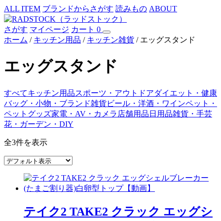
ALL ITEM
ブランドからさがす
読みもの
ABOUT
さがす
マイページ
カート
0
ホーム
/
キッチン用品
/
キッチン雑貨
/ エッグスタンド
エッグスタンド
すべて
キッチン用品
スポーツ・アウトドア
ダイエット・健康
バッグ・小物・ブランド雑貨
ビール・洋酒・ワイン
ペット・
ペットグッズ
家電・AV・カメラ
店舗用品
日用品雑貨・手芸
花・ガーデン・DIY
全3件を表示
テイク2 TAKE2 クラック エッグシ