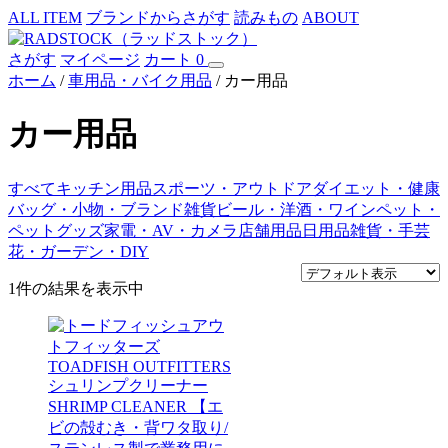
ALL ITEM
ブランドからさがす
読みもの
ABOUT
さがす
マイページ
カート
0
ホーム
/
車用品・バイク用品
/ カー用品
カー用品
すべて
キッチン用品
スポーツ・アウトドア
ダイエット・健康
バッグ・小物・ブランド雑貨
ビール・洋酒・ワイン
ペット・
ペットグッズ
家電・AV・カメラ
店舗用品
日用品雑貨・手芸
花・ガーデン・DIY
1件の結果を表示中