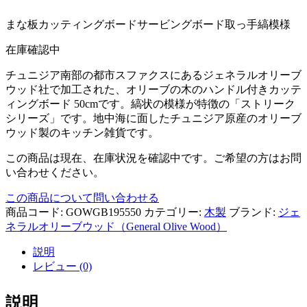
まな板
カッティングボード
サービングボード
取っ手
縞模様
在庫確認中
チュニジア南部の都市スファクスにあるジェネラルオリーブ
ウッド社で加工された、オリーブの木のハンドル付きカッテ
ィングボード 50cmです。縞状の模様が特徴の「ストリーク
シリーズ」です。地中海に面したチュニジア原産のオリーブ
ウッド製のキッチン雑貨です。
この商品は現在、在庫状況を確認中です。ご希望の方はお問
い合わせください。
この商品について問い合わせる
商品コード:
GOWGB195550
カテゴリー:
木製
ブランド:
ジェ
ネラルオリーブウッド（General Olive Wood）
説明
レビュー (0)
説明